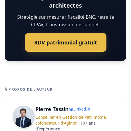
architectes
Stratégie sur mesure : fiscalité BNC, retraite
CIPAV, transmission de cabinet.
RDV patrimonial gratuit
À PROPOS DE L'AUTEUR
Pierre Tassin
LinkedIn
Conseiller en Gestion de Patrimoine,
cofondateur d'Aginor
·
10
+
ans
d'expérience