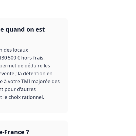
ce quand on est
on des locaux
30 500 € hors frais.
s permet de déduire les
evente ; la détention en
le à votre TMI majorée des
nt pour d'autres
 le choix rationnel.
e-France ?