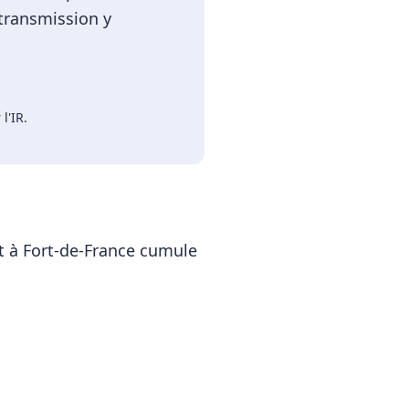
 transmission y
l'IR
.
t
à
Fort-de-France
cumule