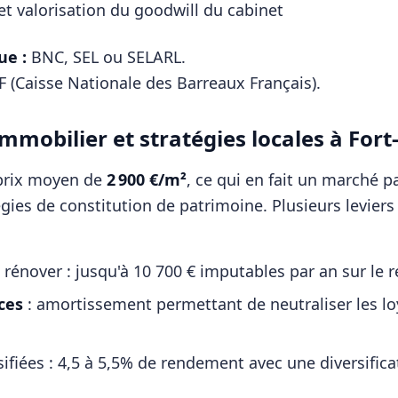
et valorisation du goodwill du cabinet
ue :
BNC, SEL ou SELARL
.
 (Caisse Nationale des Barreaux Français)
.
mmobilier et stratégies locales à
Fort
 prix moyen de
2 900
€/m²
, ce qui en fait un marché p
égies de constitution de patrimoine. Plusieurs levier
 rénover : jusqu'à 10 700 € imputables par an sur le 
ces
: amortissement permettant de neutraliser les l
sifiées : 4,5 à 5,5% de rendement avec une diversifi