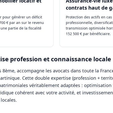
bilier locatif et
Assurance-vie lux
contrats haut de
r pour générer un déficit
Protection des actifs en ca
700 € par an sur le revenu
professionnelle, diversificat
une partie de la fiscalité
transmission optimisée hors
152 500 € par bénéficiaire.
se profession et connaissance locale
ris 8ème, accompagne les
avocats
dans toute la Franc
artinique
. Cette double expertise (profession + terri
patrimoniales véritablement adaptées : optimisation f
ridique cohérent avec votre activité, et investisseme
locales.