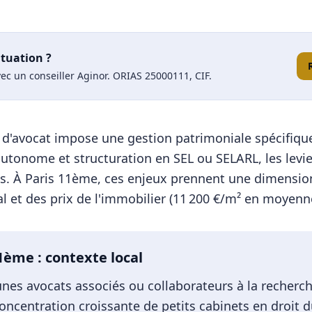
ituation ?
ec un conseiller Aginor. ORIAS 25000111, CIF.
on d'avocat impose une gestion patrimoniale spécifiq
autonome et structuration en SEL ou SELARL, les levi
s.
À
Paris 11ème
, ces enjeux prennent une dimensio
l et des prix de l'immobilier (
11 200
€/m² en moyenne
11ème
: contexte local
unes avocats associés ou collaborateurs à la recherch
centration croissante de petits cabinets en droit du 