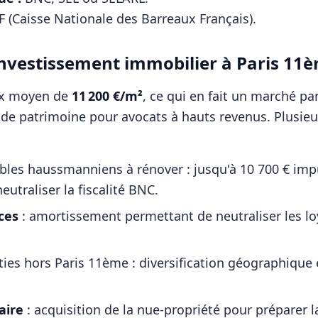
 (Caisse Nationale des Barreaux Français)
.
l'investissement immobilier à
Paris 11
ix moyen de
11 200
€/m²
, ce qui en fait un marché p
n de patrimoine pour
avocats
à hauts revenus. Plusieu
es haussmanniens à rénover : jusqu'à 10 700 € impu
eutraliser la fiscalité BNC.
ces
: amortissement permettant de neutraliser les l
ties hors
Paris 11ème
: diversification géographique
ire
: acquisition de la nue-propriété pour préparer l