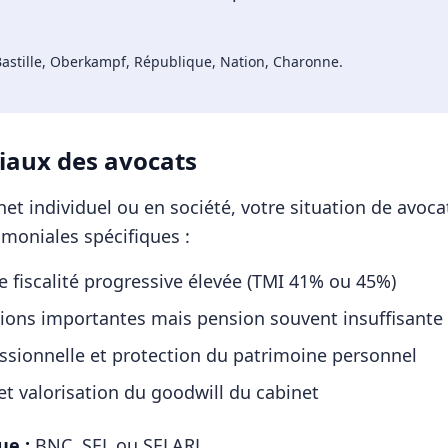
Bastille, Oberkampf, République, Nation, Charonne
.
iaux des
avocats
et individuel ou en société, votre situation de
avoca
imoniales spécifiques :
fiscalité progressive élevée (TMI 41% ou 45%)
tions importantes mais pension souvent insuffisante
essionnelle et protection du patrimoine personnel
et valorisation du goodwill du cabinet
ue :
BNC, SEL ou SELARL
.