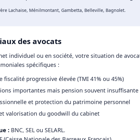
ère Lachaise, Ménilmontant, Gambetta, Belleville, Bagnolet
.
iaux des
avocats
et individuel ou en société, votre situation de
avoca
imoniales spécifiques :
fiscalité progressive élevée (TMI 41% ou 45%)
tions importantes mais pension souvent insuffisante
essionnelle et protection du patrimoine personnel
et valorisation du goodwill du cabinet
ue :
BNC, SEL ou SELARL
.
 (Caisse Nationale des Barreaux Français)
.