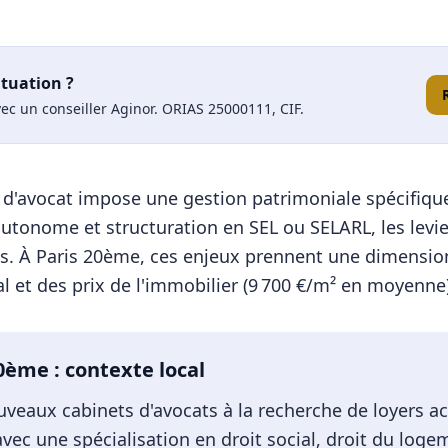
ituation ?
ec un conseiller Aginor. ORIAS 25000111, CIF.
on d'avocat impose une gestion patrimoniale spécifiq
autonome et structuration en SEL ou SELARL, les levi
s.
À
Paris 20ème
, ces enjeux prennent une dimensio
l et des prix de l'immobilier (
9 700
€/m² en moyenne)
20ème
: contexte local
veaux cabinets d'avocats à la recherche de loyers ac
 avec une spécialisation en droit social, droit du loge