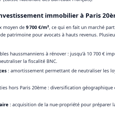
l'investissement immobilier à
Paris 20
ix moyen de
9 700
€/m²
, ce qui en fait un marché pa
n de patrimoine pour
avocats
à hauts revenus. Plusieu
es haussmanniens à rénover : jusqu'à 10 700 € impu
eutraliser la fiscalité BNC.
ces
: amortissement permettant de neutraliser les l
ties hors
Paris 20ème
: diversification géographique
ire
: acquisition de la nue-propriété pour préparer l