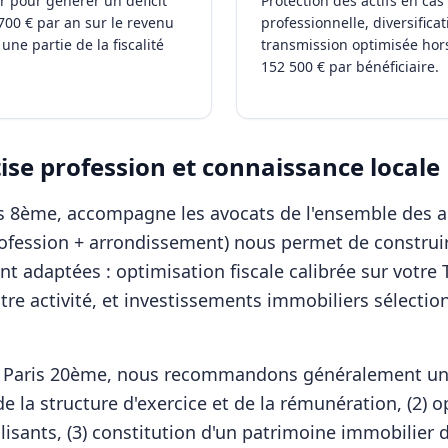
r pour générer un déficit
Protection des actifs en ca
700 € par an sur le revenu
professionnelle, diversificat
une partie de la fiscalité
transmission optimisée hors
152 500 € par bénéficiaire.
se profession et connaissance locale
ris 8ème, accompagne les
avocats
de l'ensemble des a
rofession + arrondissement) nous permet de construir
t adaptées : optimisation fiscale calibrée sur votre 
tre activité, et investissements immobiliers sélectio
à
Paris 20ème
, nous recommandons généralement une
e la structure d'exercice et de la rémunération, (2) o
lisants, (3) constitution d'un patrimoine immobilier d