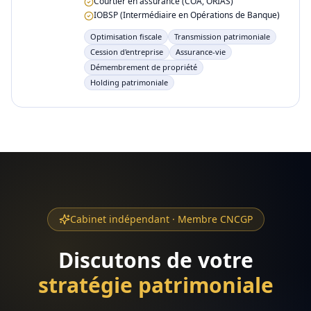
Courtier en assurance (COA, ORIAS)
IOBSP (Intermédiaire en Opérations de Banque)
Optimisation fiscale
Transmission patrimoniale
Cession d'entreprise
Assurance-vie
Démembrement de propriété
Holding patrimoniale
Cabinet indépendant · Membre CNCGP
Discutons de votre
stratégie patrimoniale