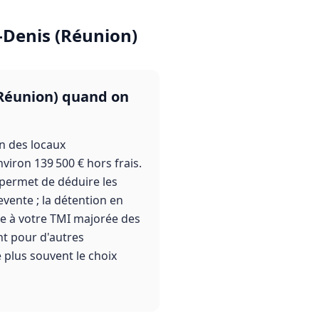
-Denis (Réunion)
 (Réunion) quand on
on des locaux
viron 139 500 € hors frais.
s permet de déduire les
evente ; la détention en
le à votre TMI majorée des
nt pour d'autres
e plus souvent le choix