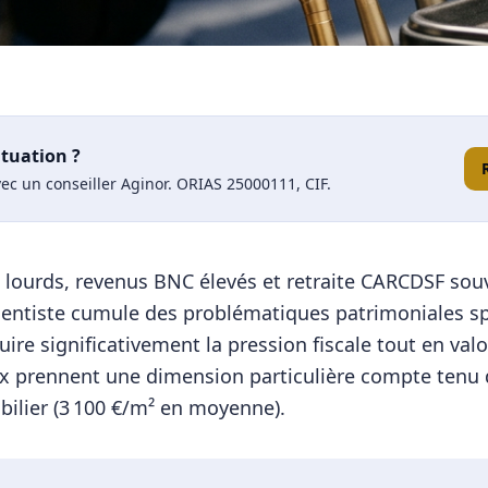
ituation ?
ec un conseiller Aginor. ORIAS 25000111, CIF.
lourds, revenus BNC élevés et retraite CARCDSF souve
dentiste cumule des problématiques patrimoniales sp
re significativement la pression fiscale tout en valor
ux prennent une dimension particulière compte tenu 
ilier (
3 100
€/m² en moyenne).