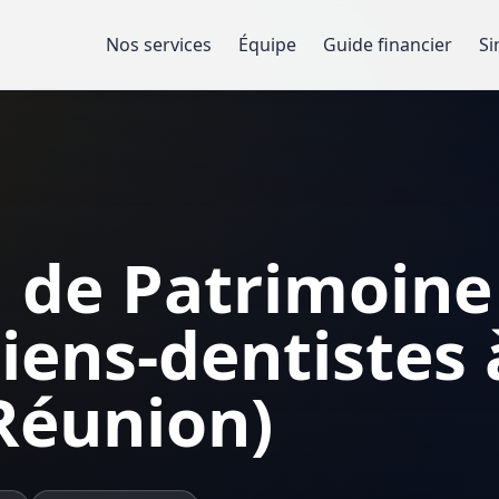
Nos services
Équipe
Guide financier
Si
 de Patrimoine
iens-dentistes 
Réunion)