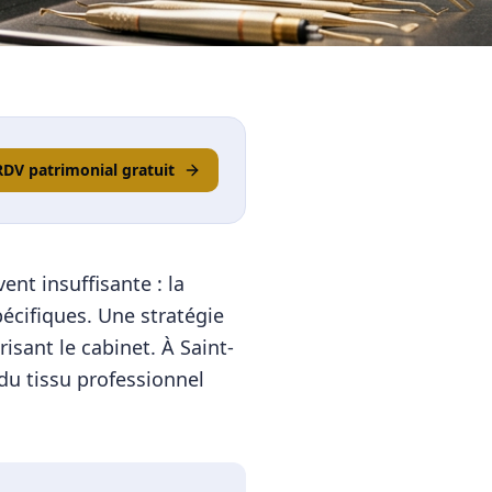
RDV patrimonial gratuit
nt insuffisante : la
écifiques. Une stratégie
isant le cabinet.
À
Saint-
du tissu professionnel