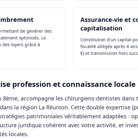
membrement
Assurance-vie et c
capitalisation
permettant de générer des
alement optimisés. Le
Constitution d'un capital po
 des loyers grâce à
fiscalité allégée après 8 an
€) et transmission hors suc
se profession et connaissance locale
ris 8ème, accompagne les
chirurgiens-dentistes
dans t
dans la région
La Réunion
. Cette double expertise (p
tratégies patrimoniales véritablement adaptées : opt
ructure juridique cohérent avec votre activité, et inv
és locales.