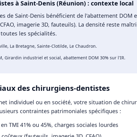
istes
à
Saint-Denis (Réunion)
: contexte local
tes de Saint-Denis bénéficient de l'abattement DOM et
FAO, imagerie 3D, fauteuils). La densité reste maîtr
toutes les spécialités.
ville, La Bretagne, Sainte-Clotilde, Le Chaudron
.
 Girardin industriel et social, abattement DOM 30% sur l'IR
.
iaux des
chirurgiens-dentistes
et individuel ou en société, votre situation de
chiru
sieurs contraintes patrimoniales spécifiques :
 en TMI 41% ou 45%, charges sociales lourdes
 coûteux (fauteuils, imagerie 3D, CFAO)