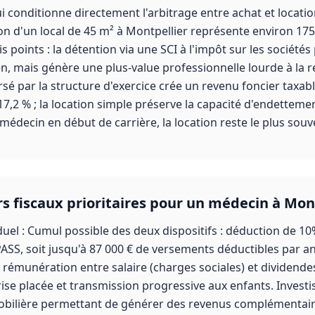
i conditionne directement l'arbitrage entre achat et locati
ion d'un local de 45 m² à Montpellier représente environ 175 
is points : la détention via une SCI à l'impôt sur les société
ien, mais génère une plus-value professionnelle lourde à la r
sé par la structure d'exercice crée un revenu foncier taxab
7,2 % ; la location simple préserve la capacité d'endetteme
édecin en début de carrière, la location reste le plus souve
rs fiscaux prioritaires pour un médecin à Mon
duel : Cumul possible des deux dispositifs : déduction de 10
PASS, soit jusqu'à 87 000 € de versements déductibles par a
 rémunération entre salaire (charges sociales) et dividende
rise placée et transmission progressive aux enfants. Invest
mobilière permettant de générer des revenus complémentair