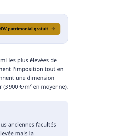
RDV patrimonial gratuit
rmi les plus élevées de
ment l'imposition tout en
ennent une dimension
 (
3 900
€/m² en moyenne).
plus anciennes facultés
levée mais la