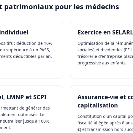
et patrimoniaux pour les
médecins
individuel
Exercice en SELAR
ositifs : déduction de 10%
Optimisation de la rémunéra
ion supérieure à un PASS,
sociales) et dividendes (PFU
ements déductibles par an.
trésorerie d'entreprise plac
progressive aux enfants.
l, LMNP et SCPI
Assurance-vie et c
capitalisation
permettant de générer des
alement optimisés. Le
Constitution d'un capital po
eutraliser jusqu'à 100%
fiscalité allégée après 8 an
ement.
€) et transmission hors suc