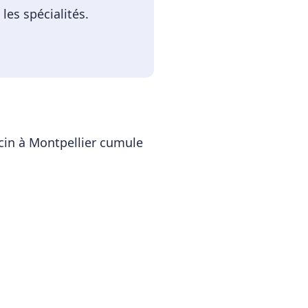
es spécialités.
cin
à
Montpellier
cumule