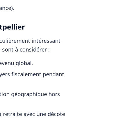
ance)
.
pellier
iculièrement intéressant
 sont à considérer :
revenu global.
oyers fiscalement pendant
cation géographique hors
a retraite avec une décote