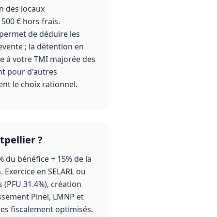
on des locaux
500 € hors frais.
s permet de déduire les
evente ; la détention en
le à votre TMI majorée des
nt pour d'autres
nt le choix rationnel.
tpellier ?
% du bénéfice + 15% de la
n. Exercice en SELARL ou
s (PFU 31.4%), création
issement Pinel, LMNP et
es fiscalement optimisés.