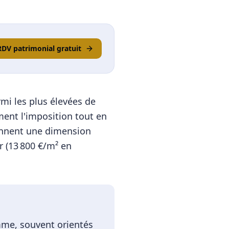
RDV patrimonial gratuit
rmi les plus élevées de
ment l'imposition tout en
ennent une dimension
 (
13 800
€/m² en
amme, souvent orientés