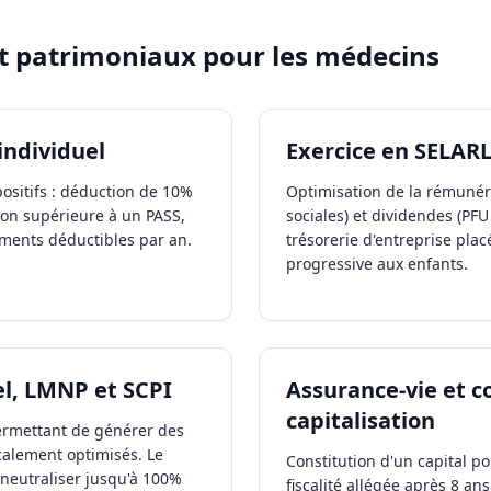
et patrimoniaux pour les
médecins
individuel
Exercice en SELAR
ositifs : déduction de 10%
Optimisation de la rémunéra
ion supérieure à un PASS,
sociales) et dividendes (PFU
ements déductibles par an.
trésorerie d'entreprise plac
progressive aux enfants.
l, LMNP et SCPI
Assurance-vie et c
capitalisation
permettant de générer des
alement optimisés. Le
Constitution d'un capital po
eutraliser jusqu'à 100%
fiscalité allégée après 8 an