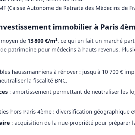
F (Caisse Autonome de Retraite des Médecins de Fr
l'investissement immobilier à
Paris 4è
x moyen de
13 800
€/m²
, ce qui en fait un marché pa
n de patrimoine pour
médecins
à hauts revenus. Plusi
es haussmanniens à rénover : jusqu'à 10 700 € impu
eutraliser la fiscalité BNC.
ces
: amortissement permettant de neutraliser les l
ties hors
Paris 4ème
: diversification géographique e
ire
: acquisition de la nue-propriété pour préparer l