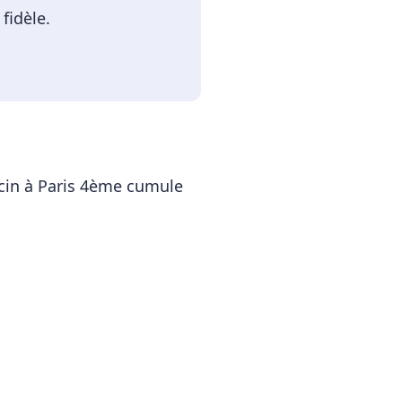
fidèle.
cin
à
Paris 4ème
cumule