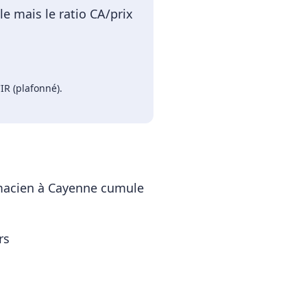
e mais le ratio CA/prix
IR (plafonné)
.
acien
à
Cayenne
cumule
rs