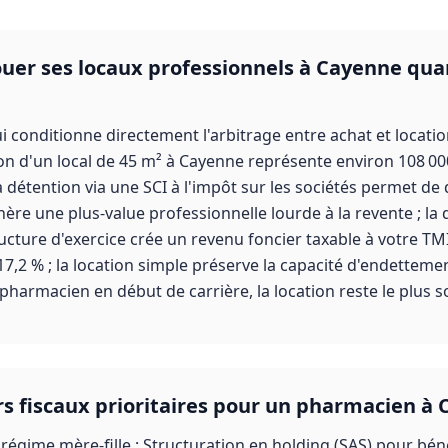
louer ses locaux professionnels à Cayenne qua
i conditionne directement l'arbitrage entre achat et locati
ion d'un local de 45 m² à Cayenne représente environ 108 000
la détention via une SCI à l'impôt sur les sociétés permet de 
énère une plus-value professionnelle lourde à la revente ; l
ructure d'exercice crée un revenu foncier taxable à votre T
7,2 % ; la location simple préserve la capacité d'endetteme
harmacien en début de carrière, la location reste le plus so
ers fiscaux prioritaires pour un pharmacien à
régime mère-fille : Structuration en holding (SAS) pour béné