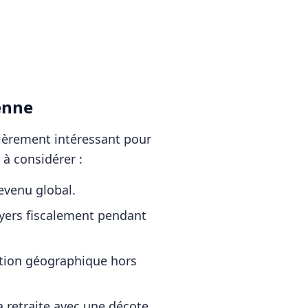
enne
lièrement intéressant pour
 à considérer :
revenu global.
oyers fiscalement pendant
cation géographique hors
a retraite avec une décote