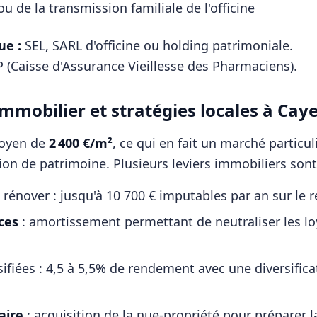
u de la transmission familiale de l'officine
ue :
SEL, SARL d'officine ou holding patrimoniale
.
 (Caisse d'Assurance Vieillesse des Pharmaciens)
.
mmobilier et stratégies locales à
Cay
moyen de
2 400
€/m²
, ce qui en fait un marché particu
tion de patrimoine. Plusieurs leviers immobiliers sont
 rénover : jusqu'à 10 700 € imputables par an sur le 
ces
: amortissement permettant de neutraliser les l
sifiées : 4,5 à 5,5% de rendement avec une diversifi
ire
: acquisition de la nue-propriété pour préparer l