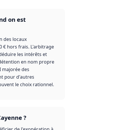
nd on est
on des locaux
 € hors frais. L'arbitrage
déduire les intérêts et
a détention en nom propre
MI majorée des
nt pour d'autres
uvent le choix rationnel.
 Cayenne ?
ficier de l'exonération à