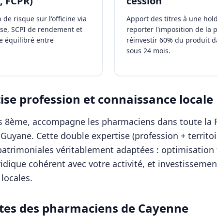
, FCPR)
cession
de risque sur l'officine via
Apport des titres à une hol
se, SCPI de rendement et
reporter l'imposition de la 
e équilibré entre
réinvestir 60% du produit 
sous 24 mois.
se profession et connaissance locale
ris 8ème, accompagne les
pharmaciens
dans toute la 
n
Guyane
. Cette double expertise (profession + territ
patrimoniales véritablement adaptées : optimisation f
ridique cohérent avec votre activité, et investisseme
locales.
tes des
pharmaciens
de
Cayenne