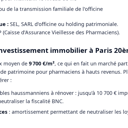
u de la transmission familiale de l'officine
ue :
SEL, SARL d'officine ou holding patrimoniale
.
 (Caisse d'Assurance Vieillesse des Pharmaciens)
.
l'investissement immobilier à
Paris 20
ix moyen de
9 700
€/m²
, ce qui en fait un marché pa
n de patrimoine pour
pharmaciens
à hauts revenus. Pl
rer :
es haussmanniens à rénover : jusqu'à 10 700 € impu
eutraliser la fiscalité BNC.
ces
: amortissement permettant de neutraliser les l