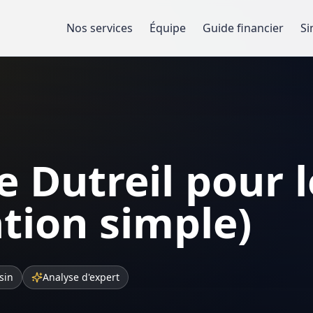
Nos services
Équipe
Guide financier
Si
e Dutreil pour l
ation simple)
sin
Analyse d'expert