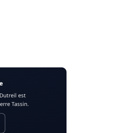
e
Dutreil est
erre Tassin.