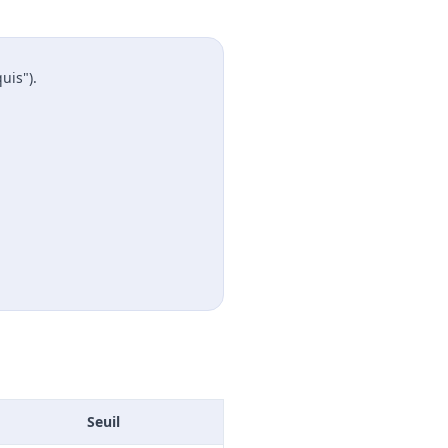
uis").
Seuil