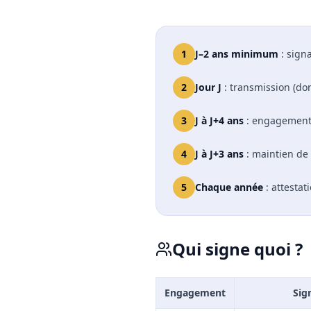
1
J–2 ans minimum
: signa
2
Jour J
: transmission (do
3
J à J+4 ans
: engagement 
4
J à J+3 ans
: maintien de 
5
Chaque année
: attestat
Qui signe quoi ?
Engagement
Sig