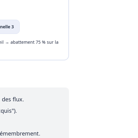
nelle 3
eil → abattement 75 % sur la
des flux.
quis").
/ démembrement.