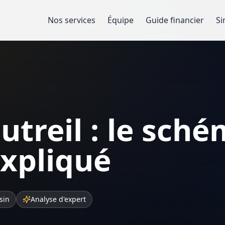
Nos services
Équipe
Guide financier
Si
utreil : le sch
expliqué
sin
Analyse d'expert