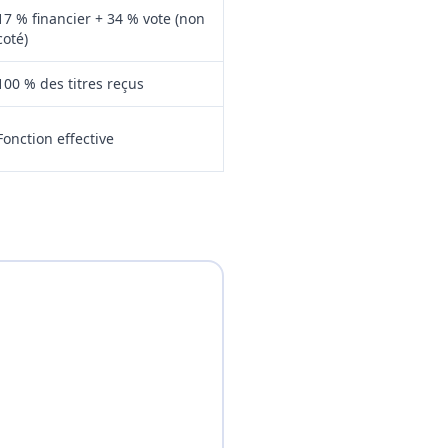
17 % financier + 34 % vote (non
coté)
100 % des titres reçus
Fonction effective