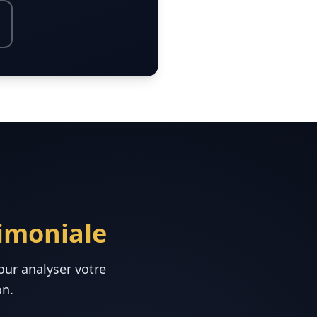
rimoniale
our analyser votre
on.