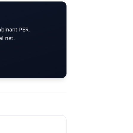
mbinant PER,
l net.