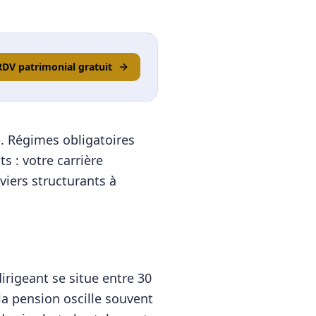
RDV patrimonial gratuit
é. Régimes obligatoires
s : votre carrière
viers structurants à
rigeant se situe entre 30
la pension oscille souvent