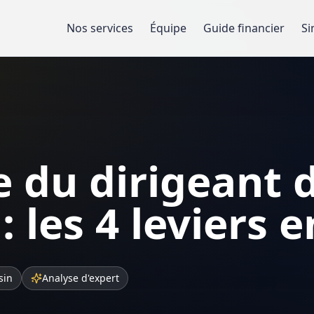
Nos services
Équipe
Guide financier
Si
e du dirigeant 
: les 4 leviers 
sin
Analyse d'expert