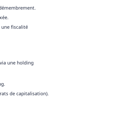
de démembrement.
xée.
une fiscalité
 via une holding
ng.
ats de capitalisation).