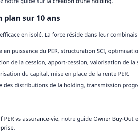
ez notre guide sur
la création d'une holding
.
n plan sur 10 ans
 efficace en isolé. La force réside dans leur combinai
 en puissance du PER, structuration SCI, optimisati
ion de la cession, apport-cession, valorisation de la 
risation du capital, mise en place de la rente PER.
e des distributions de la holding, transmission progr
f PER vs assurance-vie
, notre guide
Owner Buy-Out
e
eprise
.