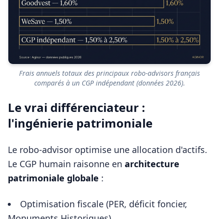
Frais annuels totaux des principaux robo-advisors français
comparés à un CGP indépendant (données 2026).
Le vrai différenciateur :
l'ingénierie patrimoniale
Le robo-advisor optimise une allocation d'actifs.
Le CGP humain raisonne en
architecture
patrimoniale globale
:
Optimisation fiscale (PER, déficit foncier,
Monuments Historiques)