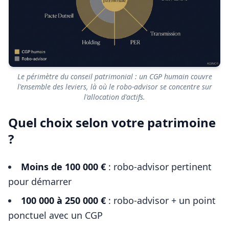
Le périmètre du conseil patrimonial : un CGP humain couvre
l'ensemble des leviers, là où le robo-advisor se concentre sur
l'allocation d'actifs.
Quel choix selon votre patrimoine
?
Moins de 100 000 €
: robo-advisor pertinent
pour démarrer
100 000 à 250 000 €
: robo-advisor + un point
ponctuel avec un CGP